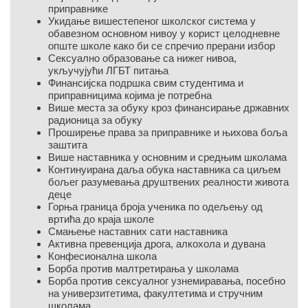
приправнике
Укидање вишестепеног школског система у
обавезном основном нивоу у корист целодневне
опште школе како би се спречио прерани избор
Сексуално образовање са нижег нивоа,
укључујући ЛГБТ питања
Финансијска подршка свим студентима и
приправницима којима је потребна
Више места за обуку кроз финансирање државних
радионица за обуку
Проширење права за приправнике и њихова боља
заштита
Више наставника у основним и средњим школама
Континуирана даља обука наставника са циљем
бољег разумевања друштвених реалности живота
деце
Горња граница броја ученика по одељењу од
вртића до краја школе
Смањење наставних сати наставника
Активна превенција дрога, алкохола и дувана
Конфесионална школа
Борба против малтретирања у школама
Борба против сексуалног узнемиравања, посебно
на универзитетима, факултетима и стручним
школама