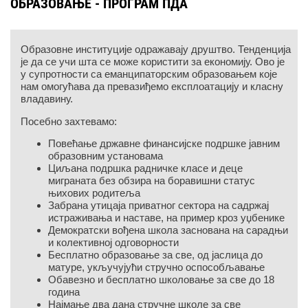
ОБРАЗОВАЊЕ - ПРОГРАМ ПДА
Образовне институције одражавају друштво. Тенденција
је да се учи шта се може користити за економију. Ово је
у супротности са еманципаторским образовањем које
нам омогућава да превазиђемо експлоатацију и класну
владавину.
Посебно захтевамо:
Повећање државне финансијске подршке јавним
образовним установама
Циљана подршка радничке класе и деце
миграната без обзира на боравишни статус
њихових родитеља
Забрана утицаја приватног сектора на садржај
истраживања и наставе, на пример кроз уџбенике
Демократски вођена школа заснована на сарадњи
и колективној одговорности
Бесплатно образовање за све, од јаслица до
матуре, укључујући стручно оспособљавање
Обавезно и бесплатно школовање за све до 18
година
Најмање два дана стручне школе за све