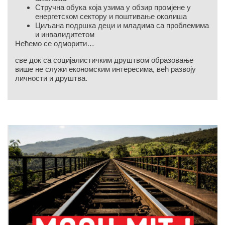
Стручна обука која узима у обзир промјене у
енергетском сектору и поштивање околиша
Циљана подршка деци и младима са проблемима
и инвалидитетом
Нећемо се одморити…
све док са социјалистичким друштвом образовање
више не служи економским интересима, већ развоју
личности и друштва.