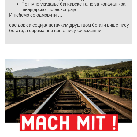
Потпуно укидање банкарске тајне за коначан крај
швајцарског пореског раја
И нећемо се одморити …
све док са социјалистичким друштвом богати више нису
богати, а сиромашни више нису сиромашни.