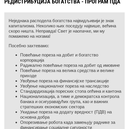
РЕДИСТРИБУЦИЈА БОГАТСТВА - ПРОГРАМ ПДА
Неједнака расподела богатства највидљивији је знак
капитализма. Неколико њих поседују највише, већина
скоро ништа. Неправда! Свет је наопачке, ми му
помажемо на ногама!
Посебно захтевамо:
Повећање пореза на добит и богатство
корпорација
Радикално повећање пореза на добит од имовине
Повећање пореза на велика средства и велике
приходе
Увођење пореза на финансијске трансакције
Увођење националног пореза на наследство
Стандардизација пореских стопа опћина и кантона
Национализација, а тиме и демократска контрола
банака и осигуравајућих група, као и важних
стратешких економских сектора
Укидање пореза на додату вредност (ПДВ) на
основна добра
Опорезивање робота када замењују раднике за
финансирање социјалне сигурности