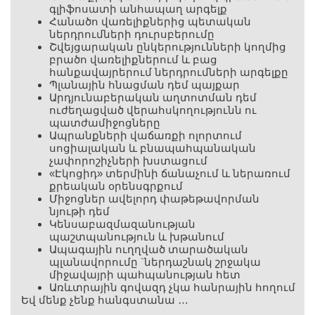
գլիֆոսատի անհապաղ արգելք
Հանածո վառելիքներից պետական ​​
ներդրումների դուրսբերումը
Շվեյցարական ընկերությունների կողմից
բրածո վառելիքներում և բաց
հանքավայրերում ներդրումների արգելքը
Պլանային հնացման դեմ պայքար
Արդյունաբերական աղտոտման դեմ
ուժեղացված վերահսկողությունն ու
պատժամիջոցները
Ապրանքների վաճառքի ոլորտում
սոցիալական և բնապահպանական
չափորոշիչների խստացում
«Էկոցիդ» տերմինի ճանաչում և ներառում
քրեական օրենսգրքում
Միջոցներ ավելորդ փաթեթավորման
նյութի դեմ
Կենսաբազմազանության
պաշտպանություն և խթանում
Ապագային ուղղված տարածական
պլանավորումը `ներդաշնակ շրջակա
միջավայրի պահպանության հետ
Առևտրային գովազդ չկա հանրային հողում
Եվ մենք չենք հանգստանա …