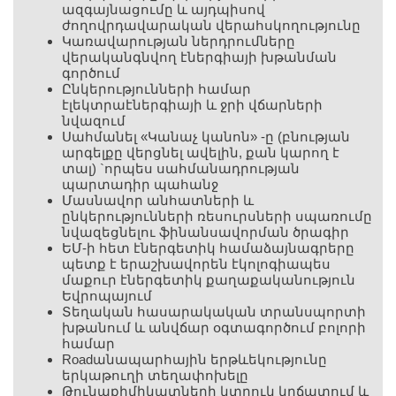
ազգայնացումը և այդպիսով
ժողովրդավարական վերահսկողությունը
Կառավարության ներդրումները
վերականգնվող էներգիայի խթանման
գործում
Ընկերությունների համար
էլեկտրաէներգիայի և ջրի վճարների
նվազում
Սահմանել «Կանաչ կանոն» -ը (բնության
արգելքը վերցնել ավելին, քան կարող է
տալ) `որպես սահմանադրության
պարտադիր պահանջ
Մասնավոր անհատների և
ընկերությունների ռեսուրսների սպառումը
նվազեցնելու ֆինանսավորման ծրագիր
ԵՄ-ի հետ էներգետիկ համաձայնագրերը
պետք է երաշխավորեն էկոլոգիապես
մաքուր էներգետիկ քաղաքականություն
Եվրոպայում
Տեղական հասարակական տրանսպորտի
խթանում և անվճար օգտագործում բոլորի
համար
Roadանապարհային երթևեկությունը
երկաթուղի տեղափոխելը
Թունաքիմիկատների կտրուկ կրճատում և