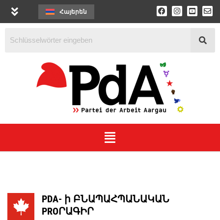
Հայերեն
PDA- ի ԲՆԱՊԱՀՊԱՆԱԿԱՆ
PROՐԱԳԻՐ