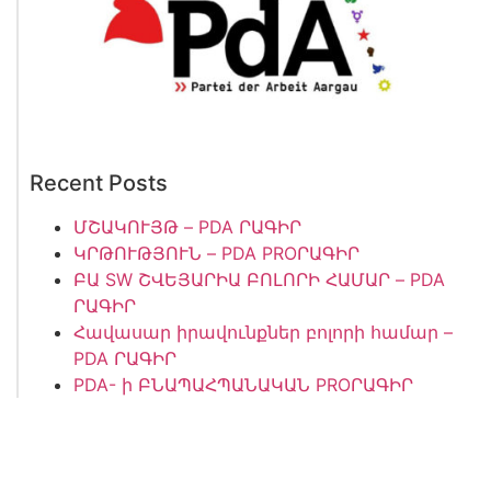
Recent Posts
ՄՇԱԿՈՒՅԹ – PDA ՐԱԳԻՐ
ԿՐԹՈՒԹՅՈՒՆ – PDA PROՐԱԳԻՐ
ԲԱ SW ՇՎԵՅԱՐԻԱ ԲՈԼՈՐԻ ՀԱՄԱՐ – PDA
ՐԱԳԻՐ
Հավասար իրավունքներ բոլորի համար –
PDA ՐԱԳԻՐ
PDA- ի ԲՆԱՊԱՀՊԱՆԱԿԱՆ PROՐԱԳԻՐ