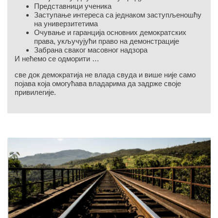
Представници ученика
Заступање интереса са једнаком заступљеношћу
на универзитетима
Очување и гаранција основних демократских
права, укључујући право на демонстрације
Забрана сваког масовног надзора
И нећемо се одморити …
све док демократија не влада свуда и више није само
појава која омогућава владарима да задрже своје
привилегије.