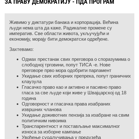
ЗА ПРАВУ ДЕМОКРАТИЈУ - ПДА ПРОГРАМ
Живимо у диктатури банака и корпорација. Већина
људи нема шта да каже. Радикалне промене су
императив. Све области живота, укључујући и
економију, морају бити демократски одређене.
Захтевамо:
Одмах престанак свих преговора о споразумима о
слободној трговини, попут ТИСА -е. Нове
преговоре прво мора одобрити парламент
Укидање свих изборних препрека, попут граничних
клаузула
Гласачко право као и активно и пасивно право
гласа за све људе који живе у Швајцарској од 18
година
Одговорност и гласачка права изабраних
извршних чланова
Укидање доживотних пензија за изабране на свим
политичким нивоима
Транспарентност и постављање максималног
износа за изборне кампање
Увођење суодлучивања у предузећа