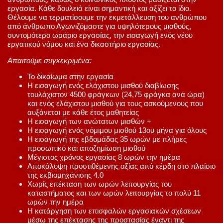
εργασία. Κάθε δουλειά είναι σημαντική και αξίζει το ίδιο.
Θέλουμε να τερματίσουμε την εκμετάλλευση του ανθρώπου
από άνθρωπο Αγωνιζόμαστε για υψηλότερους μισθούς,
συντομότερο ωράριο εργασίας, την εισαγωγή ενός νέου
εργατικού νόμου και ένα δικαστήριο εργασίας.
Απαιτούμε συγκεκριμένα:
Το δικαίωμα στην εργασία
Η εισαγωγή ενός ελάχιστου μισθού διαβίωσης
τουλάχιστον 4500 φράγκων (24,75 φράγκα ανά ώρα)
και ενός ελάχιστου μισθού για τους ασκούμενους που
αυξάνεται με κάθε έτος μαθητείας
Η εισαγωγή των ανώτατων μισθών +
Η εισαγωγή ενός νόμιμου μισθού 13ου μήνα για όλους
Η εισαγωγή της εβδομάδας 35 ωρών με πλήρες
προσωπικό και αποζημίωση μισθού
Μέγιστος χρόνος εργασίας 8 ωρών την ημέρα
Αποκάλυψη προστιθέμενης αξίας από κέρδη στο πλαίσιο
της εκβιομηχάνισης 4.0
Χωρίς επέκταση των ωρών λειτουργίας του
καταστήματος και των ωρών λειτουργίας το πολύ 11
ωρών την ημέρα
Η κατάργηση των επισφαλών εργασιακών σχέσεων
μέσω της επέκτασης της προστασίας έναντι της