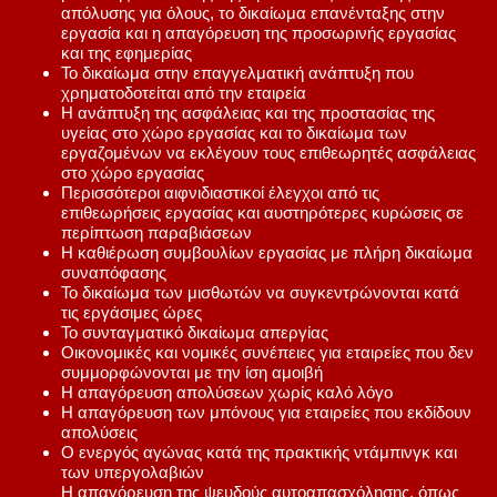
απόλυσης για όλους, το δικαίωμα επανένταξης στην
εργασία και η απαγόρευση της προσωρινής εργασίας
και της εφημερίας
Το δικαίωμα στην επαγγελματική ανάπτυξη που
χρηματοδοτείται από την εταιρεία
Η ανάπτυξη της ασφάλειας και της προστασίας της
υγείας στο χώρο εργασίας και το δικαίωμα των
εργαζομένων να εκλέγουν τους επιθεωρητές ασφάλειας
στο χώρο εργασίας
Περισσότεροι αιφνιδιαστικοί έλεγχοι από τις
επιθεωρήσεις εργασίας και αυστηρότερες κυρώσεις σε
περίπτωση παραβιάσεων
Η καθιέρωση συμβουλίων εργασίας με πλήρη δικαίωμα
συναπόφασης
Το δικαίωμα των μισθωτών να συγκεντρώνονται κατά
τις εργάσιμες ώρες
Το συνταγματικό δικαίωμα απεργίας
Οικονομικές και νομικές συνέπειες για εταιρείες που δεν
συμμορφώνονται με την ίση αμοιβή
Η απαγόρευση απολύσεων χωρίς καλό λόγο
Η απαγόρευση των μπόνους για εταιρείες που εκδίδουν
απολύσεις
Ο ενεργός αγώνας κατά της πρακτικής ντάμπινγκ και
των υπεργολαβιών
Η απαγόρευση της ψευδούς αυτοαπασχόλησης, όπως