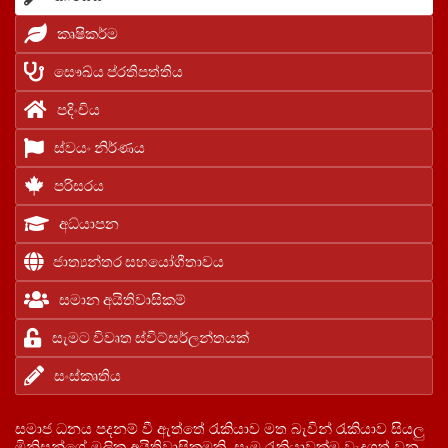
කෘෂිකර්ම
සෞඛ්ය ප්රතිපත්තිය
පදිංචිය
ස්වයං නිර්ණය
පරිසරය
අධ්යාපන
ජාත්‍යන්තර සහයෝගීතාවය
සමාන අයිතිවාසිකම්
සැමට විවෘත ස්විට්සර්ලන්තයක්
සංස්කෘතිය
සමාජ ධනය පදනම් වී ඇත්තේ රැකියාව මත බැවින් රැකියාව සියලු
මිනිසුන්ගේ මූලික අයිතිවාසිකමකි. සෑම රැකියාවක්ම වැදගත් වන