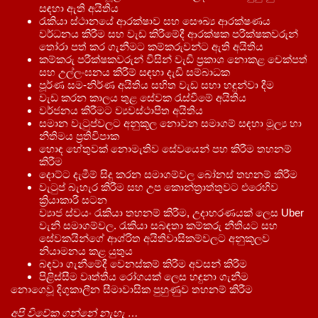
සඳහා ඇති අයිතිය
රැකියා ස්ථානයේ ආරක්ෂාව සහ සෞඛ්‍ය ආරක්ෂණය
වර්ධනය කිරීම සහ වැඩ කිරීමේදී ආරක්ෂක පරීක්ෂකවරුන්
තෝරා පත් කර ගැනීමට කම්කරුවන්ට ඇති අයිතිය
කම්කරු පරීක්ෂකවරුන් විසින් වැඩි ප්‍රකාශ නොකළ චෙක්පත්
සහ උල්ලංඝනය කිරීම් සඳහා දැඩි සම්බාධක
පූර්ණ සම-නිර්ණ අයිතිය සහිත වැඩ සභා හඳුන්වා දීම
වැඩ කරන කාලය තුළ සේවක රැස්වීමේ අයිතිය
වර්ජනය කිරීමට ව්‍යවස්ථාපිත අයිතිය
සමාන වැටුප්වලට අනුකූල නොවන සමාගම් සඳහා මූල්‍ය හා
නීතිමය ප්‍රතිවිපාක
හොඳ හේතුවක් නොමැතිව සේවයෙන් පහ කිරීම තහනම්
කිරීම
දොට්ට දැමීම් සිදු කරන සමාගම්වල බෝනස් තහනම් කිරීම
වැටුප් බැහැර කිරීම සහ උප කොන්ත්‍රාත්තුවට එරෙහිව
ක්‍රියාකාරී සටන
ව්‍යාජ ස්වයං රැකියා තහනම් කිරීම, උදාහරණයක් ලෙස Uber
වැනි සමාගම්වල. රැකියා සබඳතා කම්කරු නීතියට සහ
සේවකයින්ගේ ආශ්රිත අයිතිවාසිකම්වලට අනුකූලව
නියාමනය කළ යුතුය
බඳවා ගැනීමේදී වෙනස්කම් කිරීම අවසන් කිරීම
පිළිස්සීම වෘත්තීය රෝගයක් ලෙස හඳුනා ගැනීම
නොගෙවූ දිගුකාලීන සීමාවාසික පුහුණුව තහනම් කිරීම
අපි විවේක ගන්නේ නැහැ …