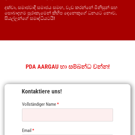
දක්වා, සමාජවාදී සමාජය සමඟ, වැඩ කරන්නේ මිනිසුන් සහ
සොබාදහම සූරාකෑමෙන් කිහිප දෙනෙකුගේ ධනයට නොව,
සියල්ලන්ගේ සමෘද්ධියටයි!
PDA AARGAU හා සම්බන්ධ වන්න!
Kontaktiere uns!
Vollständiger Name
*
Email
*