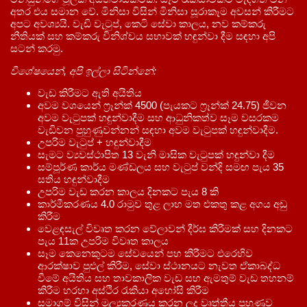
අතර එය සමාන වේ. මිනිසා විසින් මිනිසා සූරාකෑම අවසන් කිරීමට
අපට අවශ්‍යයි. වැඩි වැටුප්, කෙටි සේවා කාලය, නව කම්කරු
නීතියක් සහ කම්කරු විනිශ්චය සභාවක් හඳුන්වා දීම සඳහා අපි
සටන් කරමු.
විශේෂයෙන්, අපි ඉල්ලා සිටින්නේ:
වැඩ කිරීමට ඇති අයිතිය
අවම වශයෙන් ෆ්‍රෑන්ක් 4500 (පැයකට ෆ්‍රෑන්ක් 24.75) ජීවන
අවම වැටුපක් හඳුන්වාදීම සහ ආධුනිකත්ව සෑම වසරකම
වැඩිවන පුහුණුවන්නන් සඳහා අවම වැටුපක් හඳුන්වාදීම.
උපරිම වැටුප් + හඳුන්වාදීම
සැමට ව්‍යවස්ථාපිත 13 වැනි මාසික වැටුපක් හඳුන්වා දීම
සම්පූර්ණ කාර්ය මණ්ඩලය සහ වැටුප් වන්දි සමඟ පැය 35
සතිය හඳුන්වාදීම
උපරිම වැඩ කරන කාලය දිනකට පැය 8 කි
කාර්මීකරණය 4.0 රාමුව තුළ ලාභ මත එකතු කළ අගය අඩු
කිරීම
වෙළඳසැල් විවෘත කරන වේලාවන් දීර්ඝ කිරීමක් සහ දිනකට
පැය 11ක උපරිම විවෘත කාලය
සෑම කෙනෙකුටම සේවයෙන් පහ කිරීමට එරෙහිව
ආරක්ෂාව පුළුල් කිරීම, සේවා ස්ථානයට නැවත ඒකාබද්ධ
වීමේ අයිතිය සහ තාවකාලික වැඩ සහ ඇමතුම් වැඩ තහනම්
කිරීම හරහා අස්ථිර රැකියා අහෝසි කිරීම
සමාගම් විසින් මූල්‍යකරණය කරන ලද වෘත්තීය පුහුණුව