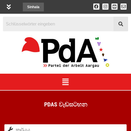
Sinhala
PDAS වැඩසටහන
කාර්යය